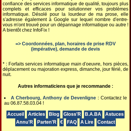
confiance des services informatique de qualité, toujours plus
complets et efficaces pour solutionner vos problèmes
informatique. Désolé pour la lourdeur de ma prose, elle
s'adresse également à Google sur lequel nombre d'entre-
vous m'ont trouvé pour un dépannage informatique ou autre !
A bientôt chez InfoFix !
=> Coordonnées, plan, horaires de prise RDV
(impérative), demande de devis
* : Forfaits services informatique main d'oeuvre, hors pièces,
déplacement ou majoration express, dimanche, jour férié, de
nuit.
Autres informaticiens que je recommande :
A Cherbourg, Anthony de Devenligne
: Contactez le
au 06.87.58.03.04 !
Accueil
Articles
Blog
Gloss'R
B.A.BA
Astuces
Annu'R
Parten'R
€
FAQ
A Lire
Contact