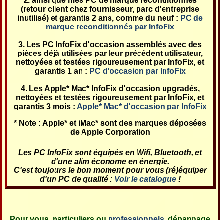
ainsi que mes PC de marque reconditionnés
(retour client chez fournisseur, parc d'entreprise
inutilisé) et garantis 2 ans, comme du neuf :
PC de
marque reconditionnés par InfoFix
Les PC InfoFix d'occasion assemblés avec des
pièces déjà utilisées par leur précédent utilisateur,
nettoyées et testées rigoureusement par InfoFix, et
garantis 1 an :
PC d'occasion par InfoFix
Les Apple* Mac* InfoFix d'occasion upgradés,
nettoyées et testées rigoureusement par InfoFix, et
garantis 3 mois :
Apple* Mac* d'occasion par InfoFix
* Note : Apple* et iMac* sont des marques déposées
de Apple Corporation
Les PC InfoFix sont équipés en Wifi, Bluetooth, et
d'une alim économe en énergie.
C'est toujours le bon moment pour vous (ré)équiper
d'un PC de qualité :
Voir le catalogue
!
Pour vous, particuliers ou
professionnels
, dépannage