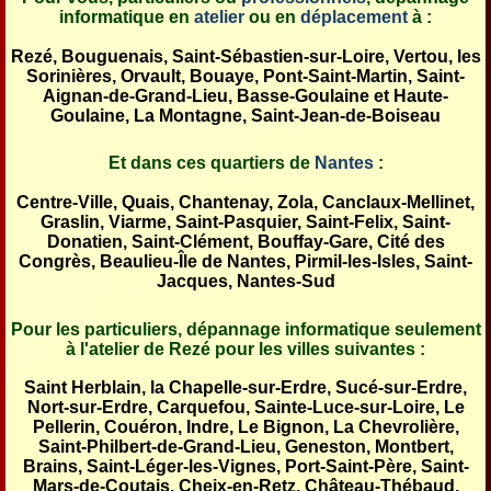
informatique en
atelier
ou en
déplacement
à :
Rezé, Bouguenais, Saint-Sébastien-sur-Loire, Vertou, les
Sorinières, Orvault, Bouaye, Pont-Saint-Martin, Saint-
Aignan-de-Grand-Lieu, Basse-Goulaine et Haute-
Goulaine, La Montagne, Saint-Jean-de-Boiseau
Et dans ces quartiers de
Nantes
:
Centre-Ville, Quais, Chantenay, Zola, Canclaux-Mellinet,
Graslin, Viarme, Saint-Pasquier, Saint-Felix, Saint-
Donatien, Saint-Clément, Bouffay-Gare, Cité des
Congrès, Beaulieu-Île de Nantes, Pirmil-les-Isles, Saint-
Jacques, Nantes-Sud
Pour les particuliers, dépannage informatique seulement
à l'atelier de Rezé pour les villes suivantes :
Saint Herblain, la Chapelle-sur-Erdre, Sucé-sur-Erdre,
Nort-sur-Erdre, Carquefou, Sainte-Luce-sur-Loire, Le
Pellerin, Couéron, Indre, Le Bignon, La Chevrolière,
Saint-Philbert-de-Grand-Lieu, Geneston, Montbert,
Brains, Saint-Léger-les-Vignes, Port-Saint-Père, Saint-
Mars-de-Coutais, Cheix-en-Retz, Château-Thébaud,