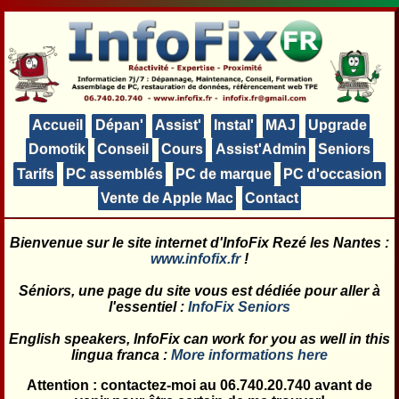
Accueil
Dépan'
Assist'
Instal'
MAJ
Upgrade
Domotik
Conseil
Cours
Assist'Admin
Seniors
Tarifs
PC assemblés
PC de marque
PC d'occasion
Vente de Apple Mac
Contact
Bienvenue sur le site internet d'
InfoFix Rezé les Nantes
:
www.infofix.fr
!
Séniors, une page du site vous est dédiée pour aller à
l'essentiel :
InfoFix Seniors
English speakers, InfoFix can work for you as well in this
lingua franca :
More informations here
Attention : contactez-moi au 06.740.20.740 avant de