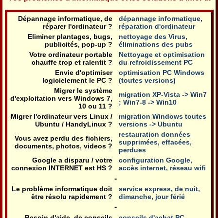
Dépannage informatique, de
dépannage informatique,
réparer l'ordinateur ?
réparation d'ordinateur
Eliminer plantages, bugs,
nettoyage des Virus,
publicités, pop-up ?
éliminations des pubs
Votre ordinateur portable
Nettoyage et optimisation
chauffe trop et ralentit ?
du refroidissement PC
Envie d'optimiser
optimisation PC Windows
logicielement le PC ?
(toutes versions)
Migrer le système
migration XP-Vista -> Win7
d'exploitation vers Windows 7,
; Win7-8 -> Win10
10 ou 11 ?
Migrer l'ordinateur vers Linux /
migration Windows toutes
Ubuntu / HandyLinux ?
versions -> Ubuntu
restauration données
Vous avez perdu des fichiers,
supprimées, effacées,
documents, photos, videos ?
perdues
Google a disparu / votre
configuration Google,
connexion INTERNET est HS ?
accès internet, réseau wifi
-
Le problème informatique doit
service express, de nuit,
être résolu rapidement ?
dimanche, jour férié
-
Besoin d'aide, de conseils
conseils d'achat PC,