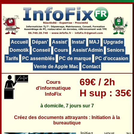
Accueil
Dépan'
Assist'
Instal'
MAJ
Upgrade
Domotik
Conseil
Cours
Assist'Admin
Seniors
Tarifs
PC assemblés
PC de marque
PC d'occasion
Vente de Apple Mac
Contact
69€ / 2h
Cours
d'informatique
H sup : 35€
InfoFix
à domicile, 7 jours sur 7
Créez des documents attrayants : Initiation à la
bureautique
Initiez vous au