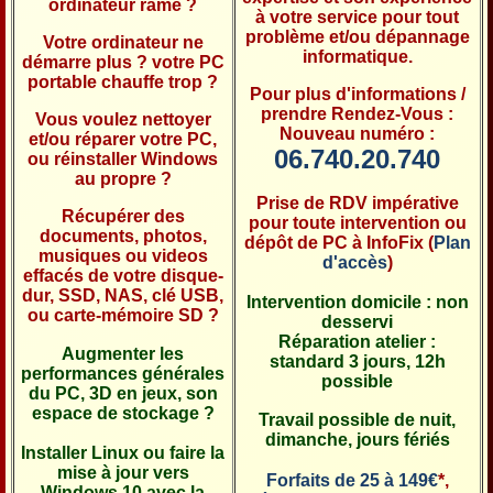
ordinateur rame ?
à votre service pour tout
problème et/ou dépannage
Votre ordinateur ne
informatique.
démarre plus ? votre PC
portable chauffe trop ?
Pour plus d'informations /
prendre Rendez-Vous :
Vous voulez nettoyer
Nouveau numéro :
et/ou réparer votre PC,
06.740.20.740
ou réinstaller Windows
au propre ?
Prise de RDV impérative
Récupérer des
pour toute intervention ou
documents, photos,
dépôt de PC à InfoFix (
Plan
musiques ou videos
d'accès
)
effacés de votre disque-
dur, SSD, NAS, clé USB,
Intervention domicile : non
ou carte-mémoire SD ?
desservi
Réparation atelier :
Augmenter les
standard 3 jours, 12h
performances générales
possible
du PC, 3D en jeux, son
espace de stockage ?
Travail possible de nuit,
dimanche, jours fériés
Installer Linux ou faire la
mise à jour vers
Forfaits de 25 à 149€
*,
Windows 10 avec la