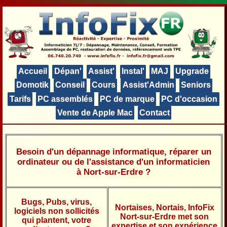
Accueil
Dépan'
Assist'
Instal'
MAJ
Upgrade
Domotik
Conseil
Cours
Assist'Admin
Seniors
Tarifs
PC assemblés
PC de marque
PC d'occasion
Vente de Apple Mac
Contact
Besoin d'un dépannage informatique, réparer un
ordinateur ou de l'assistance d'un informaticien
à Nort-sur-Erdre ?
Bugs, Pubs, virus,
Nortaises, Nortais, InfoFix
logiciels non sollicités
Nort-sur-Erdre met son
qui plantent, votre
expertise et son expérience