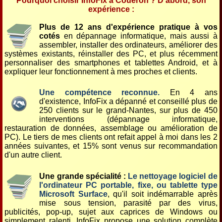
Pourquoi choisir InfoFix à Couéron ? D'abord, son
expérience :
Plus de 12 ans d'expérience pratique à vos
cotés
en dépannage informatique, mais aussi à
assembler, installer des ordinateurs, améliorer des
systèmes existants, réinstaller des PC, et plus récemment
personnaliser des smartphones et tablettes Android, et à
expliquer leur fonctionnement à mes proches et clients.
Une compétence reconnue.
En 4 ans
d'existence, InfoFix a dépanné et conseillé plus de
250 clients sur le grand-Nantes, sur plus de 450
interventions (dépannage informatique,
restauration de données, assemblage ou amélioration de
PC). Le tiers de mes clients ont refait appel à moi dans les 2
années suivantes, et 15% sont venus sur recommandation
d'un autre client.
Une grande spécialité :
Le nettoyage logiciel de
l'ordinateur PC portable, fixe, ou tablette type
Microsoft Surface
, qu'il soit indémarrable après
mise sous tension, parasité par des virus,
publicités, pop-up, sujet aux caprices de Windows ou
simplement ralenti, InfoFix propose une solution complète