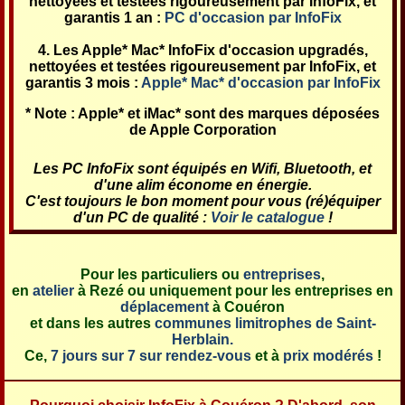
nettoyées et testées rigoureusement par InfoFix, et
garantis 1 an :
PC d'occasion par InfoFix
Les Apple* Mac* InfoFix d'occasion upgradés,
nettoyées et testées rigoureusement par InfoFix, et
garantis 3 mois :
Apple* Mac* d'occasion par InfoFix
* Note : Apple* et iMac* sont des marques déposées
de Apple Corporation
Les PC InfoFix sont équipés en Wifi, Bluetooth, et
d'une alim économe en énergie.
C'est toujours le bon moment pour vous (ré)équiper
d'un PC de qualité :
Voir le catalogue
!
Pour les particuliers ou
entreprises
,
en
atelier
à Rezé ou uniquement pour les entreprises en
déplacement
à Couéron
et dans les autres
communes limitrophes de Saint-
Herblain.
Ce,
7 jours sur 7 sur rendez-vous
et à
prix modérés
!