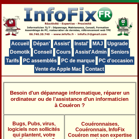
Accueil
Dépan'
Assist'
Instal'
MAJ
Upgrade
Domotik
Conseil
Cours
Assist'Admin
Seniors
Tarifs
PC assemblés
PC de marque
PC d'occasion
Vente de Apple Mac
Contact
Besoin d'un dépannage informatique, réparer un
ordinateur ou de l'assistance d'un informaticien
à Couéron ?
Bugs, Pubs, virus,
Couéronnaises,
logiciels non sollicités
Couéronnais, InfoFix
qui plantent, votre
Couéron met son expertise