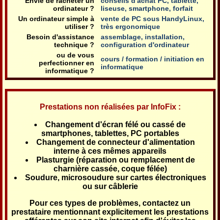
Envie de racheter un
conseils d'achat PC, tablette,
ordinateur ?
liseuse, smartphone, forfait
Un ordinateur simple à
vente de PC sous HandyLinux,
utiliser ?
très ergonomique
Besoin d'assistance
assemblage, installation,
technique ?
configuration d'ordinateur
ou de vous
cours / formation / initiation en
perfectionner en
informatique
informatique ?
Prestations non réalisées par InfoFix :
Changement d'écran félé ou cassé de
smartphones, tablettes, PC portables
Changement de connecteur d'alimentation
interne à ces mêmes appareils
Plasturgie (réparation ou remplacement de
charnière cassée, coque félée)
Soudure, microsoudure sur cartes électroniques
ou sur câblerie
Pour ces types de problèmes, contactez un
prestataire mentionnant explicitement les prestations