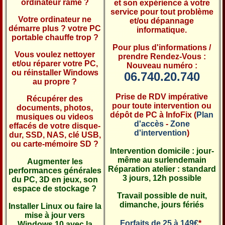
ordinateur rame ?
et son expérience à votre
service pour tout problème
Votre ordinateur ne
et/ou dépannage
démarre plus ? votre PC
informatique.
portable chauffe trop ?
Pour plus d'informations /
Vous voulez nettoyer
prendre Rendez-Vous :
et/ou réparer votre PC,
Nouveau numéro :
ou réinstaller Windows
06.740.20.740
au propre ?
Prise de RDV impérative
Récupérer des
pour toute intervention ou
documents, photos,
dépôt de PC à InfoFix (
Plan
musiques ou videos
d'accès
-
Zone
effacés de votre disque-
d'intervention
)
dur, SSD, NAS, clé USB,
ou carte-mémoire SD ?
Intervention domicile : jour-
même au surlendemain
Augmenter les
Réparation atelier : standard
performances générales
3 jours, 12h possible
du PC, 3D en jeux, son
espace de stockage ?
Travail possible de nuit,
dimanche, jours fériés
Installer Linux ou faire la
mise à jour vers
Forfaits de 25 à 149€
*,
Windows 10 avec la